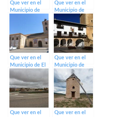
Que ver en el
Que ver en el
Municipio de
Municipio de
Malpica de Tajo
Baños de Tajo en
en Castilla La
Castilla La
Mancha
Mancha
Que ver en el
Que ver en el
Municipio de El
Municipio de
Carpio de Tajo
Tarazona de la
en Castilla La
Mancha en
Mancha
Castilla La
Mancha
Que ver en el
Que ver en el