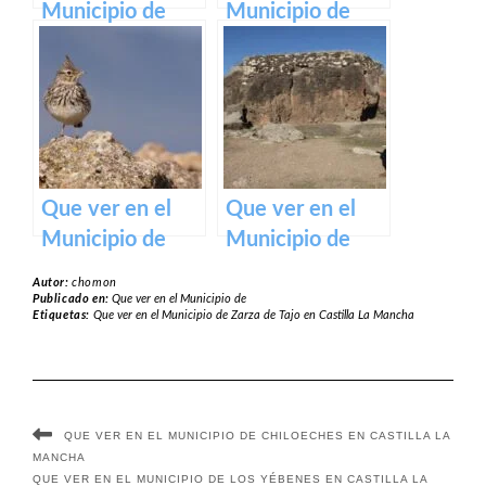
Municipio de
Municipio de
Pozorrubielos de
Alustante en
la Mancha en
Castilla La
Castilla La
Mancha
Mancha
Que ver en el
Que ver en el
Municipio de
Municipio de
Buenache de la
Ciruelas en
Autor:
chomon
Sierra en Castilla
Castilla La
Publicado en:
Que ver en el Municipio de
Etiquetas:
Que ver en el Municipio de Zarza de Tajo en Castilla La Mancha
La Mancha
Mancha
QUE VER EN EL MUNICIPIO DE CHILOECHES EN CASTILLA LA
MANCHA
QUE VER EN EL MUNICIPIO DE LOS YÉBENES EN CASTILLA LA