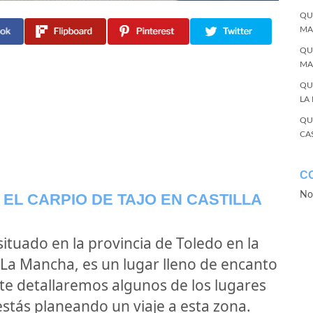
QU
MA
QU
MA
QU
LA
QU
CA
C
No
 EL CARPIO DE TAJO EN CASTILLA
 situado en la provincia de Toledo en la
La Mancha, es un lugar lleno de encanto
, te detallaremos algunos de los lugares
estás planeando un viaje a esta zona.