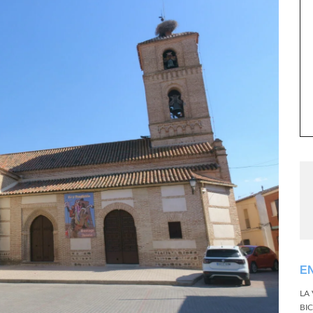
E
LA
BI