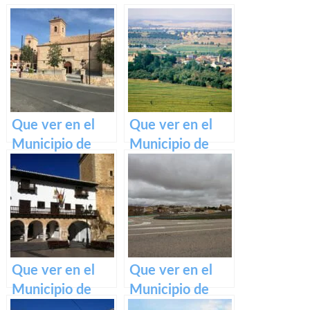
Que ver en el
Que ver en el
Municipio de
Municipio de
Albarreal de Tajo
Malpica de Tajo
en Castilla La
en Castilla La
Mancha
Mancha
Que ver en el
Que ver en el
Municipio de
Municipio de
Tarazona de la
Pozorrubielos de