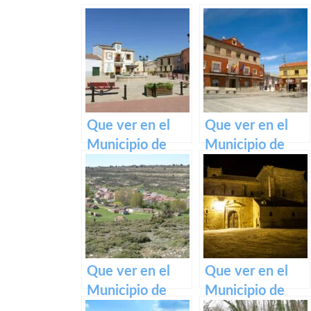
Que ver en el
Que ver en el
Municipio de
Municipio de
Alcolea de Tajo
Añover de Tajo
en Castilla La
en Castilla La
Mancha
Mancha
Que ver en el
Que ver en el
Municipio de
Municipio de
Baños de Tajo en
Zarza de Tajo en