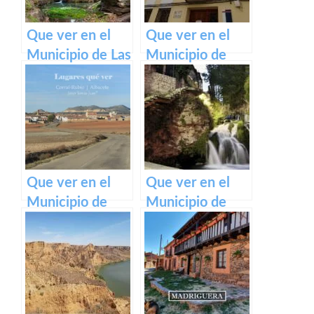
Que ver en el
Que ver en el
Municipio de Las
Municipio de
Navas de
Arrancacepas en
Jadraque en
Castilla La
Castilla La
Mancha
Mancha
Que ver en el
Que ver en el
Municipio de
Municipio de
Corral-Rubio en
Trillo en Castilla
Castilla La
La Mancha
Mancha