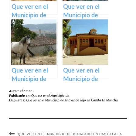
Que ver en el
Que ver en el
Municipio de
Municipio de
Burujón en
Madrigueras en
Castilla La
Castilla La
Mancha
Mancha
Que ver en el
Que ver en el
Municipio de
Municipio de
Marjaliza en
Olivares de
Autor:
chomon
Castilla La
Júcar en Castilla
Publicado en:
Que ver en el Municipio de
Etiquetas:
Que ver en el Municipio de Añover de Tajo en Castilla La Mancha
Mancha
La Mancha
QUE VER EN EL MUNICIPIO DE BUJALARO EN CASTILLA LA