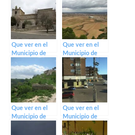
Que ver en el
Que ver en el
Municipio de
Municipio de
Canredondo en
Rebollosa de
Castilla La
Jadraque en
Mancha
Castilla La
Mancha
Que ver en el
Que ver en el
Municipio de
Municipio de
Aldeanueva de
Olías del Rey en
Guadalajara en
Castilla La