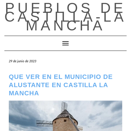
PUEBLOS DE
Saltar
al
CASTILLA-LA
contenido
MANCHA
Cambiar modo de navegación
29 de junio de 2023
QUE VER EN EL MUNICIPIO DE
ALUSTANTE EN CASTILLA LA
MANCHA