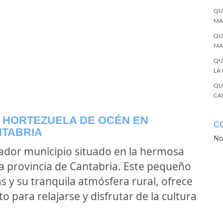
QU
MA
QU
MA
QU
LA
QU
CA
E HORTEZUELA DE OCÉN EN
C
NTABRIA
No
ador municipio situado en la hermosa
la provincia de Cantabria. Este pequeño
 y su tranquila atmósfera rural, ofrece
o para relajarse y disfrutar de la cultura