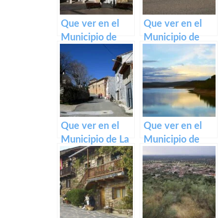
Que ver en el
Que ver en el
Municipio de
Municipio de
Tarazona de la
Pozorrubielos de
Mancha en
la Mancha en
Castilla La
Castilla La
Mancha
Mancha
Que ver en el
Que ver en el
Municipio de La
Municipio de
Olmeda de
Pálmaces de
Jadraque en
Jadraque en
Castilla La
Castilla La
Mancha
Mancha