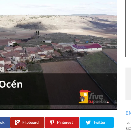
E
LA
BI