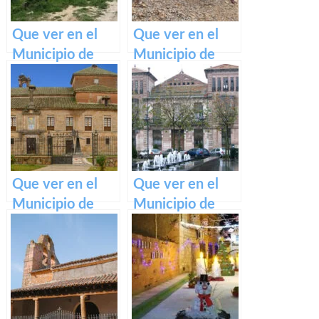
Que ver en el
Que ver en el
Municipio de
Municipio de
Aldeanueva de
Villalgordo del
Guadalajara en
Júcar en Castilla
Castilla La
La Mancha
Mancha
Que ver en el
Que ver en el
Municipio de
Municipio de
Velada en
Alcázar de San
Castilla La
Juan en Castilla
Mancha
La Mancha