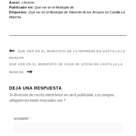
Autor:
chomon
de la Mancha
Guadalajara en
Publicado en:
Que ver en el Municipio de
Etiquetas:
Que ver en el Municipio de Valverde de los Arroyos en Castilla La
en Castilla La
Castilla La
Mancha
Mancha
Mancha
QUE VER EN EL MUNICIPIO DE LA HERRERA EN CASTILLA LA
MANCHA
QUE VER EN EL MUNICIPIO DE CASA DE UCEDA EN CASTILLA LA
MANCHA
DEJA UNA RESPUESTA
Tu dirección de correo electrónico no será publicada.
Los campos
obligatorios están marcados con
*
NOMBRE
*