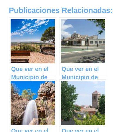
Publicaciones Relacionadas:
Que ver en el
Que ver en el
Municipio de
Municipio de
Villarrubia de
Los Cortijos en
los Ojos en
Castilla La
Castilla La
Mancha
Mancha
Que ver en el
Que ver en el