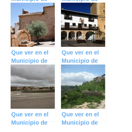
Los
Los Pozuelos
Navalucillos en
de Calatrava en
Castilla La
Castilla La
Mancha
Mancha
Que ver en el
Que ver en el
Municipio de
Municipio de
Los
Tarazona de la
Valdecolmenas
Mancha en
en Castilla La
Castilla La
Mancha
Mancha
Que ver en el
Que ver en el
Municipio de
Municipio de
Pozorrubielos
Aldeanueva de