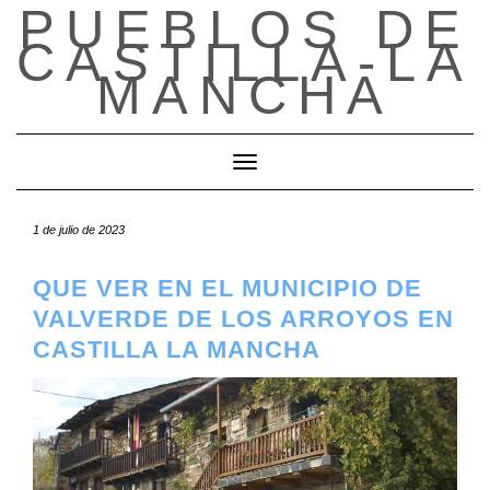
PUEBLOS DE
Saltar
al
CASTILLA-LA
contenido
MANCHA
Cambiar modo de navegación
1 de julio de 2023
QUE VER EN EL MUNICIPIO DE
VALVERDE DE LOS ARROYOS EN
CASTILLA LA MANCHA