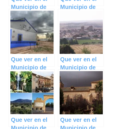
Municipio de
Municipio de
Horcajo de los
Santa María de
Montes en
los Llanos en
Castilla La
Castilla La
Mancha
Mancha
Que ver en el
Que ver en el
Municipio de
Municipio de
Villafranca de
Los Hinojosos
los Caballeros
en Castilla La
en Castilla La
Mancha
Mancha
Que ver en el
Que ver en el
Municipio de
Municipio de