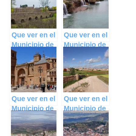
Rey en
San Juan en
Castilla La
Castilla La
Mancha
Mancha
Que ver en el
Que ver en el
Municipio de
Municipio de
Villarta de
Arenas de
San Juan en
San Juan en
Castilla La
Castilla La
Mancha
Mancha
Que ver en el
Que ver en el
Municipio de
Municipio de
Torre de Juan
Casas de
Abad en
Juan Núñez