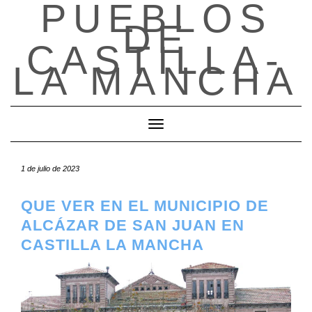
PUEBLOS
Saltar
DE
al
contenido
CASTILLA-
LA MANCHA
Cambiar modo de navegación
1 de julio de 2023
QUE VER EN EL MUNICIPIO DE
ALCÁZAR DE SAN JUAN EN
CASTILLA LA MANCHA