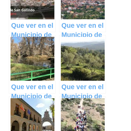
Castilla La
en Castilla La
Mancha
Mancha
Que ver en el
Que ver en el
Municipio de
Municipio de
Casas de San
El Real de
Galindo en
San Vicente
Castilla La
en Castilla La
Mancha
Mancha
Que ver en el
Que ver en el
Municipio de
Municipio de
San Andrés
Puerto de
del Congosto
San Vicente
en Castilla La
en Castilla La