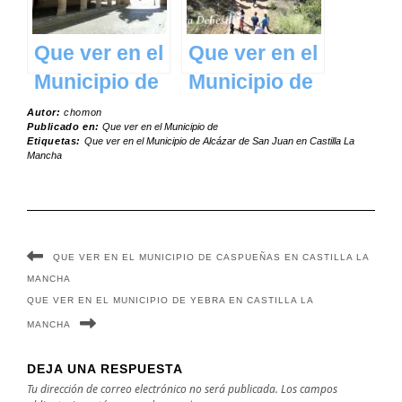
Mancha
Mancha
Que ver en el
Que ver en el
Municipio de
Municipio de
San
Aldeanueva
Autor:
chomon
Publicado en:
Que ver en el Municipio de
Clemente en
de San
Etiquetas:
Que ver en el Municipio de Alcázar de San Juan en Castilla La
Mancha
Castilla La
Bartolomé en
Mancha
Castilla La
Mancha
QUE VER EN EL MUNICIPIO DE CASPUEÑAS EN CASTILLA LA
MANCHA
QUE VER EN EL MUNICIPIO DE YEBRA EN CASTILLA LA
MANCHA
DEJA UNA RESPUESTA
Tu dirección de correo electrónico no será publicada.
Los campos