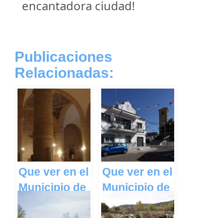
encantadora ciudad!
Publicaciones
Relacionadas:
Que ver en el
Que ver en el
Municipio de
Municipio de
Alcázar del
El Viso de