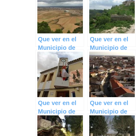
Que ver en el
Que ver en el
Municipio de
Municipio de
Rebollosa de
Aldeanueva de
Jadraque en
Guadalajara en
Castilla La
Castilla La
Mancha
Mancha
Que ver en el
Que ver en el
Municipio de
Municipio de
Arrancacepas
Socuéllamos
en Castilla La
en Castilla La