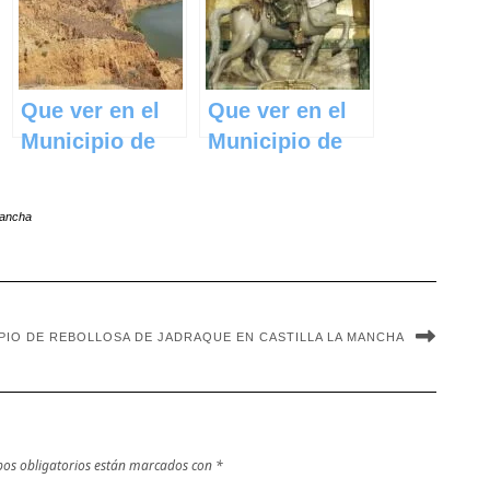
Mancha
Mancha
Que ver en el
Que ver en el
Municipio de
Municipio de
Burujón en
Quintanar de la
Castilla La
Orden en
Mancha
Mancha
Castilla La
Mancha
IPIO DE REBOLLOSA DE JADRAQUE EN CASTILLA LA MANCHA
os obligatorios están marcados con
*