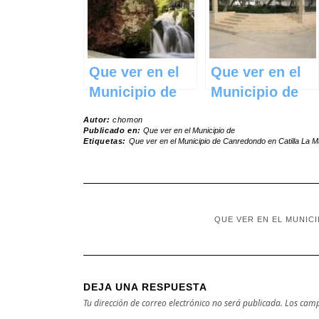
Mancha
Mancha
Que ver en el
Que ver en el
Municipio de
Municipio de
Trillo en
Navas de
Autor:
chomon
Castilla La
Jorquera en
Publicado en:
Que ver en el Municipio de
Etiquetas:
Que ver en el Municipio de Canredondo en Catilla La 
Mancha
Castilla La
Mancha
QUE VER EN EL MUNIC
DEJA UNA RESPUESTA
Tu dirección de correo electrónico no será publicada.
Los camp