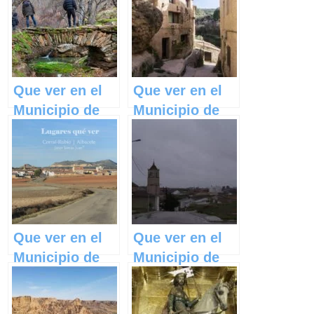
Que ver en el
Que ver en el
Municipio de
Municipio de
Las Navas de
Letur en
Jadraque en
Castilla La
Castilla La
Mancha
Mancha
Que ver en el
Que ver en el
Municipio de
Municipio de
Corral-Rubio
Cenizate en
en Castilla La
Castilla La