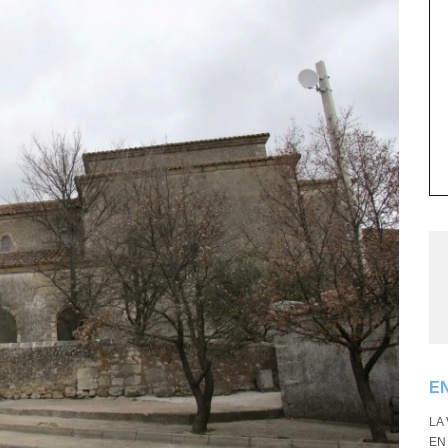
E
LA
EN