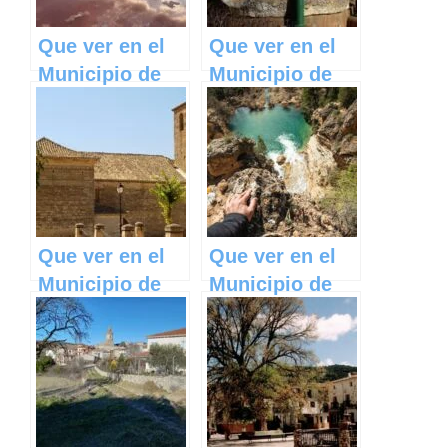
Que ver en el
Que ver en el
Municipio de
Municipio de
Saelices de la
Motilla del
Sal en Castilla
Palancar en
La Mancha
Castilla La
Mancha
Que ver en el
Que ver en el
Municipio de
Municipio de
Barchín del
Enguídanos en
Hoyo en
Castilla La
Castilla La
Mancha
Mancha