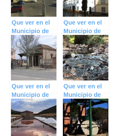
Que ver en el
Que ver en el
Municipio de
Municipio de
Olías del Rey
Fernán
en Castilla La
Caballero en
Mancha
Castilla La
Mancha
Que ver en el
Que ver en el
Municipio de
Municipio de
Fontanar en
Valdemanco
Castilla La
del Esteras en
Mancha
Castilla La
Mancha