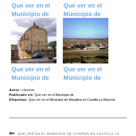
Que ver en el
Que ver en el
Municipio de
Municipio de
Escamilla en
Pareja en
Castilla La
Castilla La
Mancha
Mancha
Que ver en el
Que ver en el
Municipio de
Municipio de
Huecas en
Pozo Cañada
Autor:
chomon
Castilla La
en Castilla La
Publicado en:
Que ver en el Municipio de
Etiquetas:
Que ver en el Municipio de Marjaliza en Castilla La Mancha
Mancha
Mancha
QUE VER EN EL MUNICIPIO DE VIVEROS EN CASTILLA LA