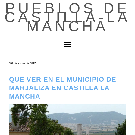
PUEBLOS DE
Saltar
al
CASTILLA-LA
contenido
MANCHA
Cambiar modo de navegación
29 de junio de 2023
QUE VER EN EL MUNICIPIO DE
MARJALIZA EN CASTILLA LA
MANCHA