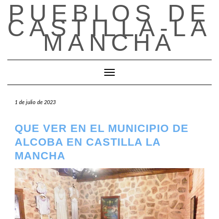
PUEBLOS DE
Saltar
al
CASTILLA-LA
contenido
MANCHA
Cambiar modo de navegación
1 de julio de 2023
QUE VER EN EL MUNICIPIO DE
ALCOBA EN CASTILLA LA
MANCHA