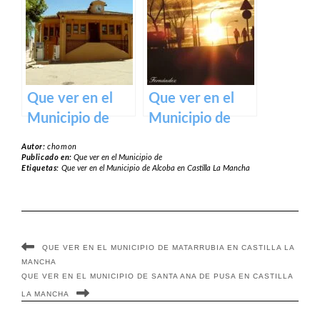
Castilla La
Castilla La
Mancha
Mancha
Que ver en el
Que ver en el
Municipio de
Municipio de
Olivares de
Cabezarrubias
Autor:
chomon
Júcar en Castilla
del Puerto en
Publicado en:
Que ver en el Municipio de
Etiquetas:
Que ver en el Municipio de Alcoba en Castilla La Mancha
La Mancha
Castilla La
Mancha
QUE VER EN EL MUNICIPIO DE MATARRUBIA EN CASTILLA LA
MANCHA
QUE VER EN EL MUNICIPIO DE SANTA ANA DE PUSA EN CASTILLA
LA MANCHA