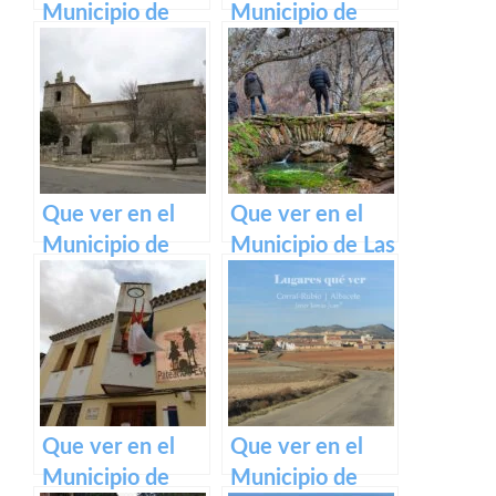
Municipio de
Municipio de
Tarazona de la
Pozorrubielos de
Mancha en
la Mancha en
Castilla La
Castilla La
Mancha
Mancha
Que ver en el
Que ver en el
Municipio de
Municipio de Las
Canredondo en
Navas de
Castilla La
Jadraque en
Mancha
Castilla La
Mancha
Que ver en el
Que ver en el
Municipio de
Municipio de