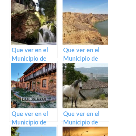
Arrancacepas en
Corral-Rubio en
Castilla La
Castilla La
Mancha
Mancha
Que ver en el
Que ver en el
Municipio de
Municipio de
Trillo en Castilla
Burujón en
La Mancha
Castilla La
Mancha
Que ver en el
Que ver en el
Municipio de
Municipio de
Madrigueras en
Marjaliza en