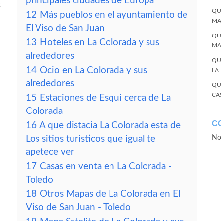
principales ciudades de Europa
s
QU
12
Más pueblos en el ayuntamiento de
MA
El Viso de San Juan
QU
13
Hoteles en La Colorada y sus
MA
alrededores
QU
14
Ocio en La Colorada y sus
LA
alrededores
QU
CA
15
Estaciones de Esqui cerca de La
Colorada
C
16
A que distacia La Colorada esta de
Los sitios turisticos que igual te
No
apetece ver
17
Casas en venta en La Colorada -
Toledo
18
Otros Mapas de La Colorada en El
Viso de San Juan - Toledo