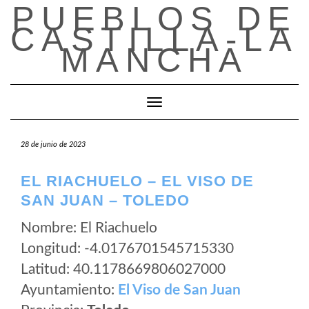
PUEBLOS DE
Saltar
al
CASTILLA-LA
contenido
MANCHA
Cambiar modo de navegación
28 de junio de 2023
EL RIACHUELO – EL VISO DE
SAN JUAN – TOLEDO
Nombre: El Riachuelo
Longitud: -4.0176701545715330
Latitud: 40.1178669806027000
Ayuntamiento:
El Viso de San Juan