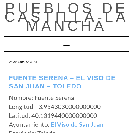
PUEBLOS DE
Saltar
al
CASTILLA-LA
contenido
MANCHA
Cambiar modo de navegación
28 de junio de 2023
FUENTE SERENA – EL VISO DE
SAN JUAN – TOLEDO
Nombre: Fuente Serena
Longitud: -3.9543030000000000
Latitud: 40.1319440000000000
Ayuntamiento:
El Viso de San Juan