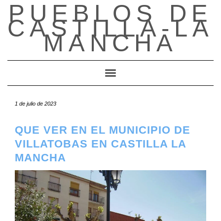
PUEBLOS DE
Saltar
al
CASTILLA-LA
contenido
MANCHA
Cambiar modo de navegación
1 de julio de 2023
QUE VER EN EL MUNICIPIO DE
VILLATOBAS EN CASTILLA LA
MANCHA