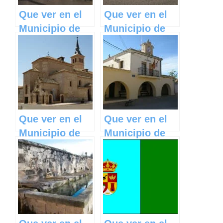
Que ver en el
Que ver en el
Municipio de
Municipio de
Tarazona de la
Pozorrubielos
Mancha en
de la Mancha
Castilla La
en Castilla La
Mancha
Mancha
Que ver en el
Que ver en el
Municipio de
Municipio de
Mocejón en
Castillejo de
Castilla La
Iniesta en
Mancha
Castilla La
Mancha