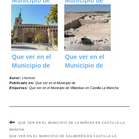
Municipio de
Municipio de
Mira en Castilla
Huélamo en
La Mancha
Castilla La
Mancha
Que ver en el
Que ver en el
Municipio de
Municipio de
Torrenueva en
Driebes en
Autor:
chomon
Castilla La
Castilla La
Publicado en:
Que ver en el Municipio de
Etiquetas:
Que ver en el Municipio de Villatobas en Castilla La Mancha
Mancha
Mancha
QUE VER EN EL MUNICIPIO DE LA MIÑOSA EN CASTILLA LA
MANCHA
QUE VER EN EL MUNICIPIO DE SALMERÓN EN CASTILLA LA