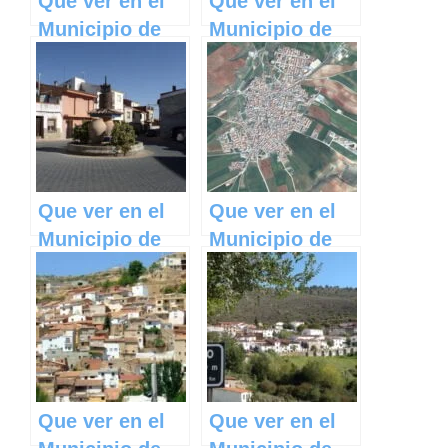
Que ver en el
Que ver en el
Municipio de
Municipio de
Alhóndiga en
Cedillo del
Castilla La
Condado en
Mancha
Castilla La
Mancha
Que ver en el
Que ver en el
Municipio de
Municipio de
Villanueva de
La
la Fuente en
Pueblanueva
Castilla La
en Castilla La
Mancha
Mancha
Que ver en el
Que ver en el