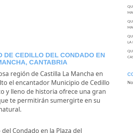
QU
MA
QU
MA
QU
LA
QU
IO DE CEDILLO DEL CONDADO EN
CA
 MANCHA, CANTABRIA
mosa región de Castilla La Mancha en
C
to el encantador Municipio de Cedillo
No
o y lleno de historia ofrece una gran
 que te permitirán sumergirte en su
natural.
 del Condado en la Plaza del