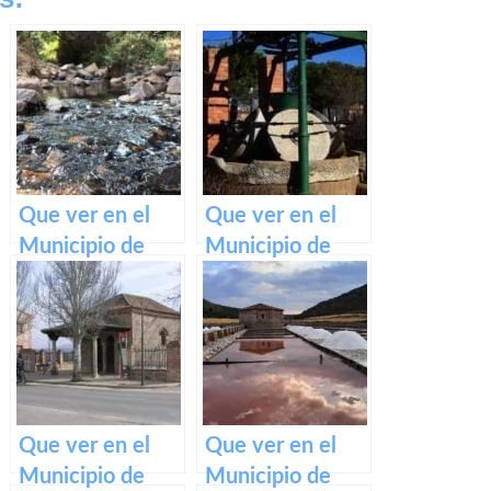
Que ver en el
Que ver en el
Municipio de
Municipio de
Valdemanco del
Motilla del
Esteras en
Palancar en
Castilla La
Castilla La
Mancha
Mancha
Que ver en el
Que ver en el
Municipio de
Municipio de