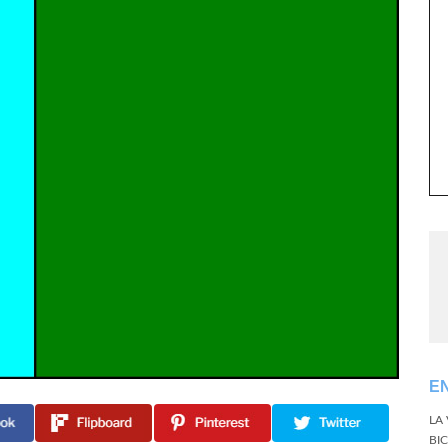
E
LA
BI