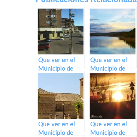
Que ver en el
Que ver en el
Municipio de
Municipio de
Olías del Rey en
Huérmeces del
Castilla La
Cerro en Castilla
Mancha
La Mancha
Que ver en el
Que ver en el
Municipio de
Municipio de