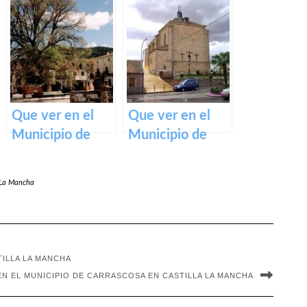
Fontanar en
Saelices de la Sal
Castilla La
en Castilla La
Mancha
Mancha
Que ver en el
Que ver en el
Municipio de
Municipio de
Pareja en
Huecas en
Castilla La
Castilla La
a La Mancha
Mancha
Mancha
TILLA LA MANCHA
EN EL MUNICIPIO DE CARRASCOSA EN CASTILLA LA MANCHA