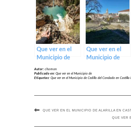
Barchín del
Cabezarrubias
Hoyo en Castilla
del Puerto en
La Mancha
Castilla La
Mancha
Que ver en el
Que ver en el
Municipio de
Municipio de
Enguídanos en
Escamilla en
Autor:
chomon
Castilla La
Castilla La
Publicado en:
Que ver en el Municipio de
Etiquetas:
Que ver en el Municipio de Cedillo del Condado en Castill
Mancha
Mancha
QUE VER EN EL MUNICIPIO DE ALARILLA EN CAS
QUE VER 