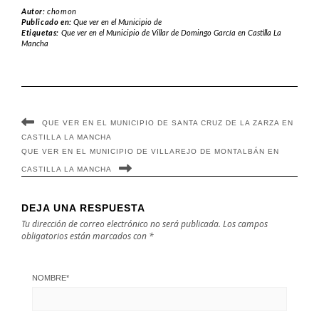
Viso del
Navalpino en
Autor:
chomon
Marqués en
Castilla La
Publicado en:
Que ver en el Municipio de
Etiquetas:
Que ver en el Municipio de Villar de Domingo García en Castilla La
Castilla La
Mancha
Mancha
Mancha
QUE VER EN EL MUNICIPIO DE SANTA CRUZ DE LA ZARZA EN
CASTILLA LA MANCHA
QUE VER EN EL MUNICIPIO DE VILLAREJO DE MONTALBÁN EN
CASTILLA LA MANCHA
DEJA UNA RESPUESTA
Tu dirección de correo electrónico no será publicada.
Los campos
obligatorios están marcados con
*
NOMBRE
*