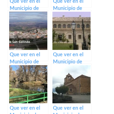
Que ver en el
Que ver en el
Municipio de
Municipio de
Arcas del Villar
Tarazona de la
en Castilla La
Mancha en
Mancha
Castilla La
Mancha
Que ver en el
Que ver en el
Municipio de
Municipio de
Casas de San
Garaballa en
Galindo en
Castilla La
Castilla La
Mancha
Mancha
Que ver en el
Que ver en el