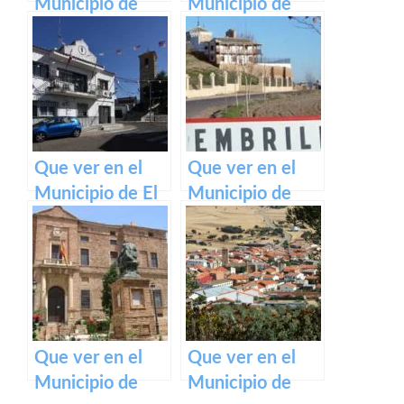
Municipio de
Municipio de
San Andrés del
Uceda en
Congosto en
Castilla La
Castilla La
Mancha
Mancha
Que ver en el
Que ver en el
Municipio de El
Municipio de
Viso de San Juan
Membrilla en
en Castilla La
Castilla La
Mancha
Mancha
Que ver en el
Que ver en el
Municipio de
Municipio de