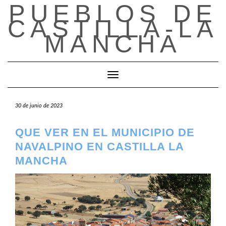
PUEBLOS DE
Saltar
al
CASTILLA-LA
contenido
MANCHA
Cambiar modo de navegación
30 de junio de 2023
QUE VER EN EL MUNICIPIO DE
NAVALPINO EN CASTILLA LA
MANCHA