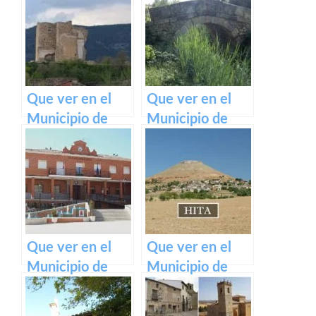
Cerro en Castilla
Guadamejud en
La Mancha
Castilla La
Mancha
Que ver en el
Que ver en el
Municipio de
Municipio de
Fresneda de
Chumillas en
Altarejos en
Castilla La
Castilla La
Mancha
Mancha
Que ver en el
Que ver en el
Municipio de
Municipio de
Cobeja en
Hita en Castilla
Castilla La
La Mancha