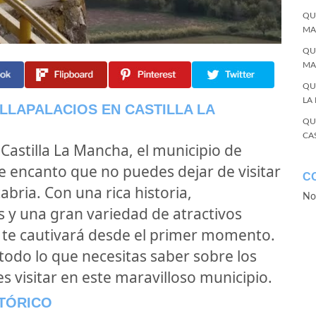
QU
MA
QU
MA
QU
LA
LLAPALACIOS EN CASTILLA LA
QU
CA
Castilla La Mancha, el municipio de
de encanto que no puedes dejar de visitar
C
abria. Con una rica historia,
No
s y una gran variedad de atractivos
o te cautivará desde el primer momento.
todo lo que necesitas saber sobre los
 visitar en este maravilloso municipio.
STÓRICO