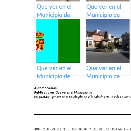
Que ver en el
Que ver en el
Municipio de
Municipio de
Torre de Juan
Mocejón en
Abad en Castilla
Castilla La
La Mancha
Mancha
Que ver en el
Que ver en el
Municipio de
Municipio de
Cedillo del
Villanueva de la
Autor:
chomon
Condado en
Fuente en
Publicado en:
Que ver en el Municipio de
Etiquetas:
Que ver en el Municipio de Villapalacios en Castilla La Ma
Castilla La
Castilla La
Mancha
Mancha
QUE VER EN EL MUNICIPIO DE PELAHUSTÁN EN 