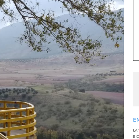
E
LA
BI