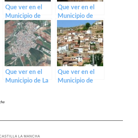
Que ver en el
Que ver en el
Municipio de
Municipio de
Castillejo de
Alhóndiga en
Iniesta en
Castilla La
Castilla La
Mancha
Mancha
Que ver en el
Que ver en el
Municipio de La
Municipio de
Pueblanueva en
Mira en Castilla
Castilla La
La Mancha
ncha
Mancha
CASTILLA LA MANCHA