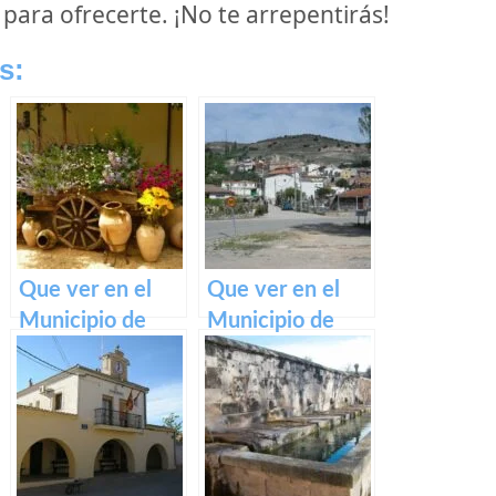
 para ofrecerte. ¡No te arrepentirás!
s:
Que ver en el
Que ver en el
Municipio de
Municipio de
Tinajas en
Loranca de
Castilla La
Tajuña en
Mancha
Castilla La
Mancha