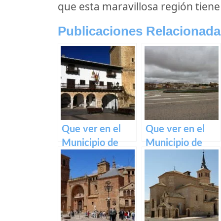
que esta maravillosa región tiene
Publicaciones Relacionada
Que ver en el
Que ver en el
Municipio de
Municipio de
Tarazona de la
Pozorrubielos de
Mancha en
la Mancha en
Castilla La
Castilla La
Mancha
Mancha