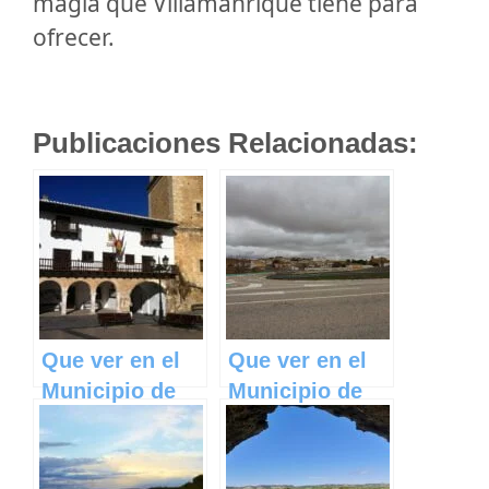
magia que Villamanrique tiene para
ofrecer.
Publicaciones Relacionadas:
Que ver en el
Que ver en el
Municipio de
Municipio de
Tarazona de la
Pozorrubielos
Mancha en
de la Mancha
Castilla La
en Castilla La