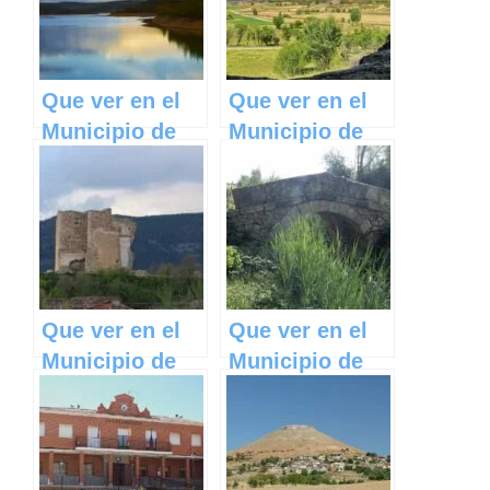
Mancha
Mancha
Que ver en el
Que ver en el
Municipio de
Municipio de
Huérmeces del
Villanueva de
Cerro en
Guadamejud en
Castilla La
Castilla La
Mancha
Mancha
Que ver en el
Que ver en el
Municipio de
Municipio de
Fresneda de
Chumillas en
Altarejos en
Castilla La
Castilla La
Mancha
Mancha