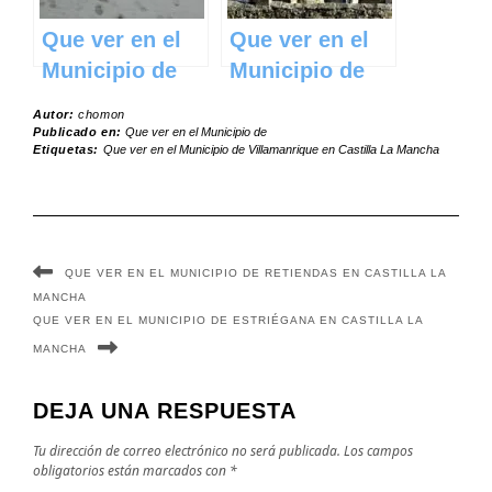
Que ver en el
Que ver en el
Municipio de
Municipio de
Adobes en
Sotodosos en
Autor:
chomon
Castilla La
Castilla La
Publicado en:
Que ver en el Municipio de
Etiquetas:
Que ver en el Municipio de Villamanrique en Castilla La Mancha
Mancha
Mancha
QUE VER EN EL MUNICIPIO DE RETIENDAS EN CASTILLA LA
MANCHA
QUE VER EN EL MUNICIPIO DE ESTRIÉGANA EN CASTILLA LA
MANCHA
DEJA UNA RESPUESTA
Tu dirección de correo electrónico no será publicada.
Los campos
obligatorios están marcados con
*