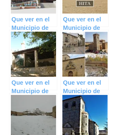
Que ver en el
Que ver en el
Municipio de
Municipio de
Cobeja en
Hita en Castilla
Castilla La
La Mancha
Mancha
Que ver en el
Que ver en el
Municipio de
Municipio de
Carrascosa en
Salmeroncillos
Castilla La
en Castilla La
Mancha
Mancha