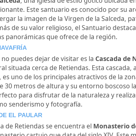
Salceda
, una iglesia de estilo gótico ubicada 
ionante. Este santuario es conocido por su ar
ergar la imagen de la Virgen de la Salceda, pa
ás de su valor religioso, el Santuario destaca
s panorámicas que ofrece de la región.
NAVAFRÍA
 no puedes dejar de visitar es la
Cascada de 
ral situada cerca de Retiendas. Esta cascada,
, es uno de los principales atractivos de la zo
 30 metros de altura y su entorno boscoso l
fecto para disfrutar de la naturaleza y realiza
omo senderismo y fotografía.
DE EL PAULAR
ia de Retiendas se encuentra el
Monasterio de
asterio cartujo que data del siglo XIV. Este 