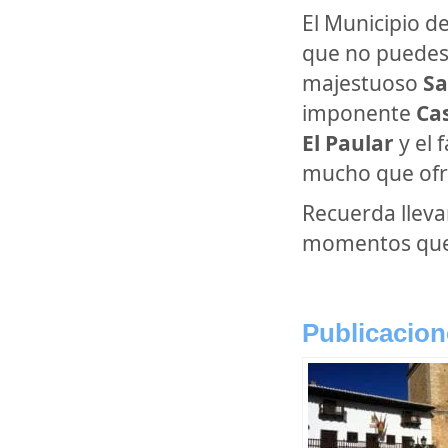
El Municipio d
que no puedes d
majestuoso
Sa
imponente
Ca
El Paular
y el 
mucho que ofrec
Recuerda lleva
momentos que v
Publicacion