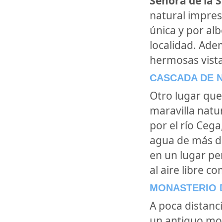
Señora de la 
natural impres
única y por alb
localidad. Adem
hermosas vista
CASCADA DE 
Otro lugar que
maravilla natu
por el río Cega
agua de más de
en un lugar per
al aire libre c
MONASTERIO 
A poca distanc
un antiguo mon