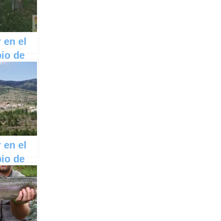
 en el
io de
en
a La
a
 en el
io de
de
lina en
a La
a