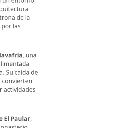
en un entorno
quitectura
trona de la
 por las
Navafría
, una
 alimentada
na. Su caída de
a convierten
r actividades
 El Paular
,
monasterio,