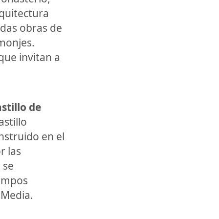
rquitectura
adas obras de
 monjes.
ue invitan a
stillo de
stillo
nstruido en el
r las
 se
iempos
 Media.