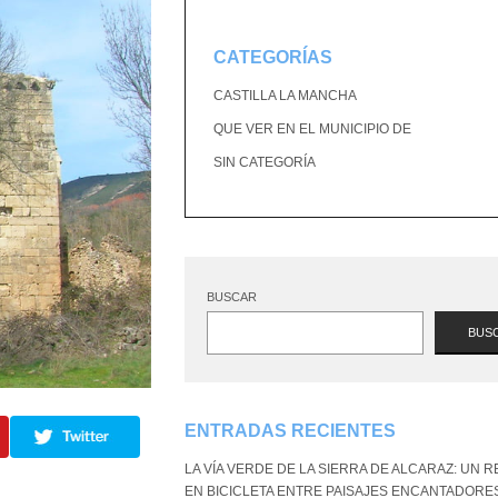
CATEGORÍAS
CASTILLA LA MANCHA
QUE VER EN EL MUNICIPIO DE
SIN CATEGORÍA
BUSCAR
BUS
ENTRADAS RECIENTES
LA VÍA VERDE DE LA SIERRA DE ALCARAZ: UN 
EN BICICLETA ENTRE PAISAJES ENCANTADORE