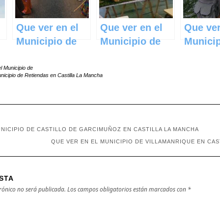
Que ver en el
Que ver en el
Que ver
Municipio de
Municipio de
Municip
Almonacid del
Orea en
Almogu
Marquesado en
Castilla La
Castill
l Municipio de
nicipio de Retiendas en Castilla La Mancha
Castilla La
Mancha
Manch
Mancha
UNICIPIO DE CASTILLO DE GARCIMUÑOZ EN CASTILLA LA MANCHA
QUE VER EN EL MUNICIPIO DE VILLAMANRIQUE EN CAS
STA
trónico no será publicada.
Los campos obligatorios están marcados con
*