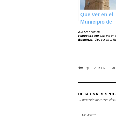
Que ver en el
Municipio de
Minaya en
Autor:
chomon
Castilla La
Publicado en:
Que ver en e
Etiquetas:
Que ver en el Mu
Mancha
QUE VER EN EL M
DEJA UNA RESPUE
Tu dirección de correo elec
NOMBRE
*