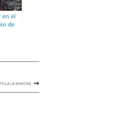
 en el
io de
era en
a La
a
TILLA LA MANCHA