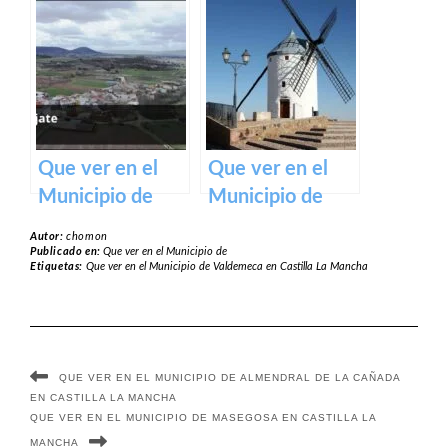
Minglanilla en
Tórtola de
Castilla La
Henares en
Mancha
Castilla La
Mancha
Que ver en el
Que ver en el
Municipio de
Municipio de
Alcohujate en
Camuñas en
Autor:
chomon
Castilla La
Castilla La
Publicado en:
Que ver en el Municipio de
Etiquetas:
Que ver en el Municipio de Valdemeca en Castilla La Mancha
Mancha
Mancha
QUE VER EN EL MUNICIPIO DE ALMENDRAL DE LA CAÑADA
EN CASTILLA LA MANCHA
QUE VER EN EL MUNICIPIO DE MASEGOSA EN CASTILLA LA
MANCHA