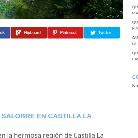
QU
MA
QU
MA
QU
LA
QU
CA
C
No
E SALOBRE EN CASTILLA LA
en la hermosa región de Castilla La