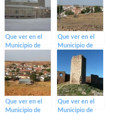
La Mancha
Mancha
Que ver en el
Que ver en el
Municipio de
Municipio de
Magán en
Viveros en
Castilla La
Castilla La
Mancha
Mancha
Que ver en el
Que ver en el
Municipio de
Municipio de
Fuenllana en
Caracuel de
Castilla La
Calatrava en
Mancha
Castilla La