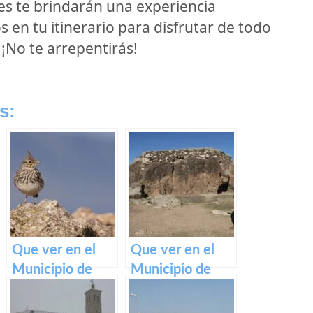
es te brindarán una experiencia
os en tu itinerario para disfrutar de todo
 ¡No te arrepentirás!
s:
Que ver en el
Que ver en el
Municipio de
Municipio de
Buenache de la
Ciruelas en
Sierra en Castilla
Castilla La