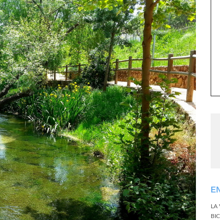
E
LA
BI