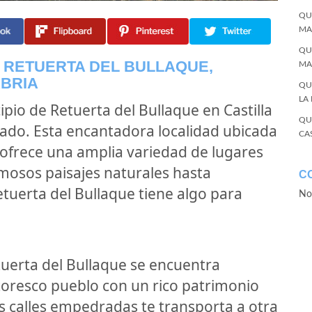
QU
MA
QU
E RETUERTA DEL BULLAQUE,
MA
ABRIA
QU
LA
cipio de Retuerta del Bullaque en Castilla
QU
cado. Esta encantadora localidad ubicada
CA
e ofrece una amplia variedad de lugares
rmosos paisajes naturales hasta
C
etuerta del Bullaque tiene algo para
No
tuerta del Bullaque se encuentra
ntoresco pueblo con un rico patrimonio
us calles empedradas te transporta a otra