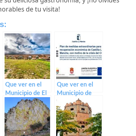
ables de tu visita!
s:
Que ver en el
Que ver en el
Municipio de El
Municipio de
Puente del
Quintanar del
Arzobispo en
Rey en Castilla
Castilla La
La Mancha
Mancha