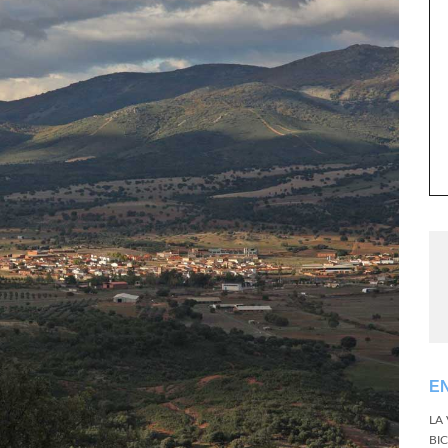
E
LA
BI