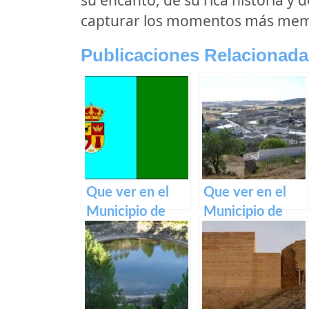
capturar los momentos más memor
Publicaciones Relacionada
Que ver en el
Que ver en el
Municipio de
Municipio de
Cedillo del
Villalgordo del
Condado en
Marquesado en
Castilla La
Castilla La
Mancha
Mancha