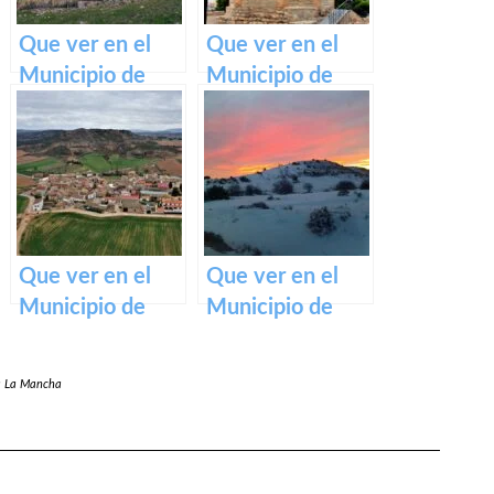
Que ver en el
Que ver en el
Municipio de
Municipio de
Solana del Pino
Monreal del
en Castilla La
Llano en Castilla
Mancha
La Mancha
Que ver en el
Que ver en el
Municipio de
Municipio de
Villar del
Torremocha del
Infantado en
Pinar en Castilla
la La Mancha
Castilla La
La Mancha
Mancha