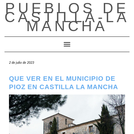
PUEBLOS DE
Saltar
al
CASTILLA-LA
contenido
MANCHA
Cambiar modo de navegación
2 de julio de 2023
QUE VER EN EL MUNICIPIO DE
PIOZ EN CASTILLA LA MANCHA