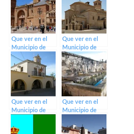
Castilla La
Tajuña en
Mancha
Castilla La
Mancha
Que ver en el
Que ver en el
Municipio de
Municipio de
Torre de Juan
Mocejón en
Abad en Castilla
Castilla La
La Mancha
Mancha
Que ver en el
Que ver en el
Municipio de
Municipio de
Castillejo de
Alhóndiga en
Iniesta en
Castilla La