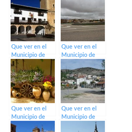
Que ver en el
Que ver en el
Municipio de
Municipio de
Tarazona de la
Pozorrubielos de
Mancha en
la Mancha en
Castilla La
Castilla La
Mancha
Mancha
Que ver en el
Que ver en el
Municipio de
Municipio de
Tinajas en
Loranca de