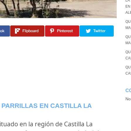
LA
EN
AL
QU
MA
QU
MA
QU
CA
QU
CA
C
No
 PARRILLAS EN CASTILLA LA
tuado en la región de Castilla La