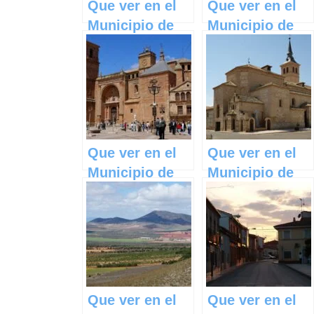
Que ver en el
Que ver en el
Municipio de
Municipio de
Tarazona de la
Pozorrubielos
Mancha en
de la Mancha
Castilla La
en Castilla La
Mancha
Mancha
Que ver en el
Que ver en el
Municipio de
Municipio de
Torre de Juan
Mocejón en
Abad en
Castilla La
Castilla La
Mancha
Mancha
Que ver en el
Que ver en el