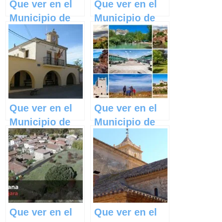
Que ver en el
Que ver en el
Municipio de
Municipio de
Tinajas en
Loranca de
Castilla La
Tajuña en
Mancha
Castilla La
Mancha
Que ver en el
Que ver en el
Municipio de
Municipio de
Castillejo de
La Frontera en
Iniesta en
Castilla La
Castilla La
Mancha
Mancha
Que ver en el
Que ver en el