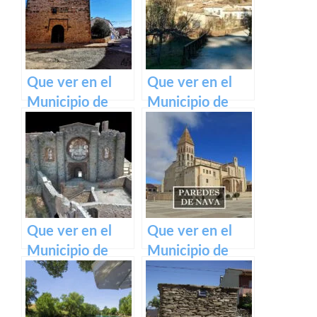
Castilla La
Castilla La
Mancha
Mancha
Que ver en el
Que ver en el
Municipio de
Municipio de
Ossa de Montiel
Yélamos de
en Castilla La
Abajo en Castilla
Mancha
La Mancha
Que ver en el
Que ver en el
Municipio de
Municipio de
Aldea del Rey en
Paredes en
Castilla La
Castilla La
Mancha
Mancha