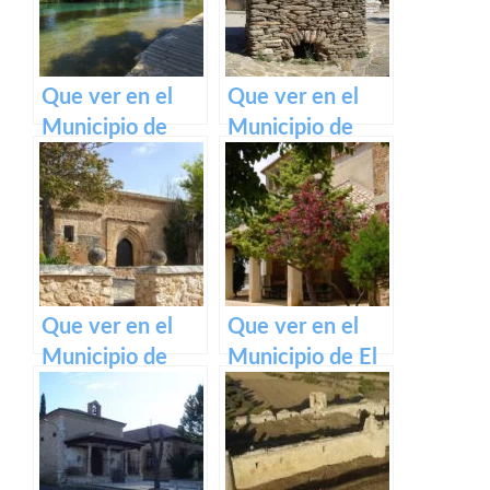
Que ver en el
Que ver en el
Municipio de
Municipio de
Zorita de los
Zarzuela de
Canes en
Jadraque en
Castilla La
Castilla La
Mancha
Mancha
Que ver en el
Que ver en el
Municipio de
Municipio de El
Henche en
Ballestero en
Castilla La
Castilla La
Mancha
Mancha