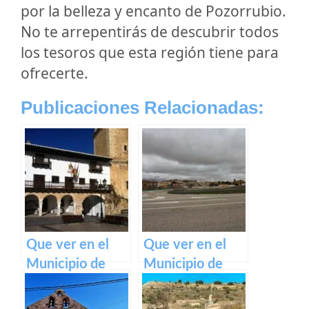
por la belleza y encanto de Pozorrubio.
No te arrepentirás de descubrir todos
los tesoros que esta región tiene para
ofrecerte.
Publicaciones Relacionadas:
Que ver en el
Que ver en el
Municipio de
Municipio de
Tarazona de la
Pozorrubielos de
Mancha en
la Mancha en