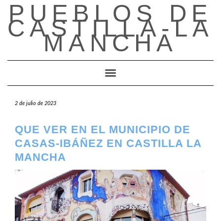
PUEBLOS DE
Saltar
al
CASTILLA-LA
contenido
MANCHA
Cambiar modo de navegación
2 de julio de 2023
QUE VER EN EL MUNICIPIO DE
CASAS-IBÁÑEZ EN CASTILLA LA
MANCHA