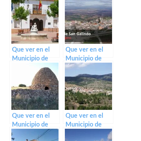
Que ver en el
Que ver en el
Municipio de
Municipio de
Casas de Benítez
Casas de San
en Castilla La
Galindo en
Mancha
Castilla La
Mancha
Que ver en el
Que ver en el
Municipio de
Municipio de
Casas de Haro
Casas de