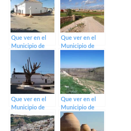
en Castilla La
Garcimolina en
Mancha
Castilla La
Mancha
Que ver en el
Que ver en el
Municipio de
Municipio de
Casas de
Casas de Juan
Guijarro en
Núñez en
Castilla La
Castilla La
Mancha
Mancha
Que ver en el
Que ver en el
Municipio de
Municipio de
Casas de Ves en
Casas de Lázaro
Castilla La
en Castilla La