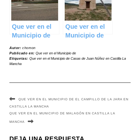
Mancha
Mancha
Que ver en el
Que ver en el
Municipio de
Municipio de
Pozorrubielos
Alustante en
Autor:
chomon
de la Mancha
Castilla La
Publicado en:
Que ver en el Municipio de
Etiquetas:
Que ver en el Municipio de Casas de Juan Núñez en Castilla La
en Castilla La
Mancha
Mancha
Mancha
QUE VER EN EL MUNICIPIO DE EL CAMPILLO DE LA JARA EN
CASTILLA LA MANCHA
QUE VER EN EL MUNICIPIO DE MALAGÓN EN CASTILLA LA
MANCHA
DEJA UNA RESPUESTA