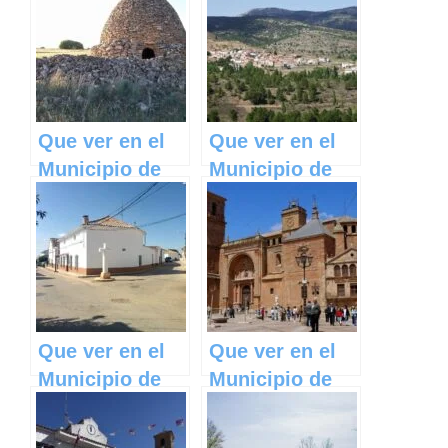
Benítez en
Galindo en
Castilla La
Castilla La
Mancha
Mancha
Que ver en el
Que ver en el
Municipio de
Municipio de
Casas de Haro
Casas de
en Castilla La
Garcimolina en
Mancha
Castilla La
Mancha
Que ver en el
Que ver en el
Municipio de
Municipio de
Casas de
Torre de Juan
Guijarro en
Abad en