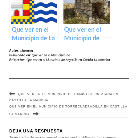
Que ver en el
Que ver en el
Municipio de La
Municipio de
Torre de Esteban
Atalaya del
Autor:
chomon
Hambrán en
Cañavate en
Publicado en:
Que ver en el Municipio de
Etiquetas:
Que ver en el Municipio de Argecilla en Castilla La Mancha
Castilla La
Castilla La
Mancha
Mancha
QUE VER EN EL MUNICIPIO DE CAMPO DE CRIPTANA EN
CASTILLA LA MANCHA
QUE VER EN EL MUNICIPIO DE TORRECUADRADILLA EN CASTILLA
LA MANCHA
DEJA UNA RESPUESTA
Tu dirección de correo electrónico no será publicada.
Los campos