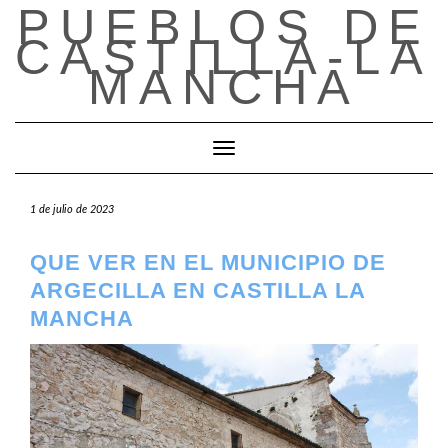
PUEBLOS DE
Saltar
al
CASTILLA-LA
contenido
MANCHA
Cambiar modo de navegación
1 de julio de 2023
QUE VER EN EL MUNICIPIO DE
ARGECILLA EN CASTILLA LA
MANCHA