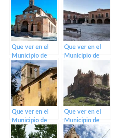
Mancha en
Castilla La
Castilla La
Mancha
Mancha
Que ver en el
Que ver en el
Municipio de
Municipio de
Cebolla en
Masegoso en
Castilla La
Castilla La
Mancha
Mancha
Que ver en el
Que ver en el
Municipio de
Municipio de
Villar de
Santiuste en
Domingo García
Castilla La