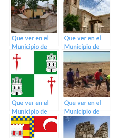
en Castilla La
Mancha
Mancha
Que ver en el
Que ver en el
Municipio de
Municipio de
San Lorenzo de
Carrascosa de
la Parrilla en
Haro en Castilla
Castilla La
La Mancha
Mancha
Que ver en el
Que ver en el
Municipio de
Municipio de
Ontígola en
Rielves en
Castilla La
Castilla La
Mancha
Mancha