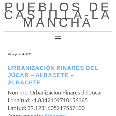
PUEBLOS DE
Saltar
al
CASTILLA-LA
contenido
MANCHA
Cambiar modo de navegación
28 de junio de 2023
URBANIZACIÓN PINARES DEL
JÚCAR – ALBACETE –
ALBACETE
Nombre: Urbanización Pinares del Júcar
Longitud: -1.8342109710156365
Latitud: 39.1231605217557100