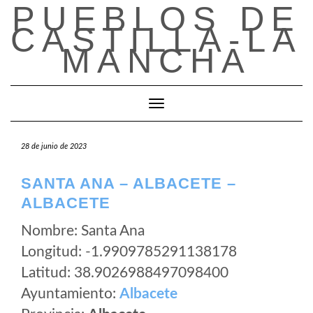
PUEBLOS DE
Saltar
al
CASTILLA-LA
contenido
MANCHA
Cambiar modo de navegación
28 de junio de 2023
SANTA ANA – ALBACETE –
ALBACETE
Nombre: Santa Ana
Longitud: -1.9909785291138178
Latitud: 38.9026988497098400
Ayuntamiento:
Albacete