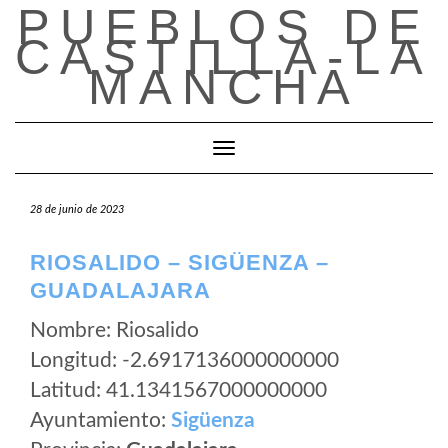
PUEBLOS DE
Saltar
al
CASTILLA-LA
contenido
MANCHA
Cambiar modo de navegación
28 de junio de 2023
RIOSALIDO – SIGÜENZA –
GUADALAJARA
Nombre: Riosalido
Longitud: -2.6917136000000000
Latitud: 41.1341567000000000
Ayuntamiento:
Sigüenza