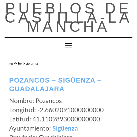
PUEBLOS DE
Saltar
al
CASTILLA-LA
contenido
MANCHA
Cambiar modo de navegación
28 de junio de 2023
POZANCOS – SIGÜENZA –
GUADALAJARA
Nombre: Pozancos
Longitud: -2.6602091000000000
Latitud: 41.1109893000000000
Ayuntamiento:
Sigüenza