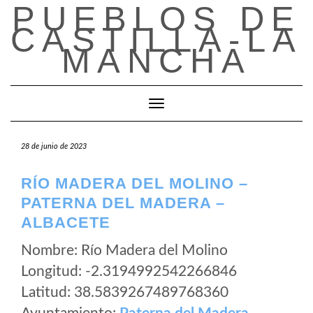
PUEBLOS DE
Saltar
al
CASTILLA-LA
contenido
MANCHA
Cambiar modo de navegación
28 de junio de 2023
RÍO MADERA DEL MOLINO –
PATERNA DEL MADERA –
ALBACETE
Nombre: Río Madera del Molino
Longitud: -2.3194992542266846
Latitud: 38.5839267489768360