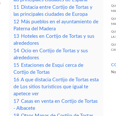
s
QU
11
Distacia entre Cortijo de Tortas y
MA
las principales ciudades de Europa
QU
12
Más pueblos en el ayuntamiento de
MA
Paterna del Madera
QU
13
Hoteles en Cortijo de Tortas y sus
LA
alrededores
QU
CA
14
Ocio en Cortijo de Tortas y sus
alrededores
C
15
Estaciones de Esqui cerca de
Cortijo de Tortas
No
16
A que distacia Cortijo de Tortas esta
de Los sitios turisticos que igual te
apetece ver
17
Casas en venta en Cortijo de Tortas
- Albacete
18
Otros Mapas de Cortijo de Tortas