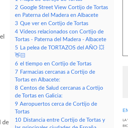
2
Google Street View Cortijo de Tortas
en Paterna del Madera en Albacete
3
Que ver en Cortijo de Tortas
4
Vídeos relacionados con Cortijo de
el
Tortas - Paterna del Madera - Albacete
5
La pelea de TORTAZOS del AÑO 💥
👋🏻
6
el tiempo en Cortijo de Tortas
7
Farmacias cercanas a Cortijo de
Tortas en Albacete:
8
Centos de Salud cercanas a Cortijo
de Tortas en Galicia:
9
Aeropuertos cerca de Cortijo de
E
Tortas
10
Distancia entre Cortijo de Tortas y
LA
d de
BI
las principales ciudades de España