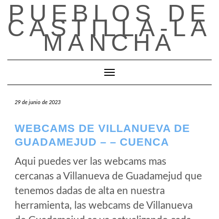
PUEBLOS DE
Saltar
al
CASTILLA-LA
contenido
MANCHA
Cambiar modo de navegación
29 de junio de 2023
WEBCAMS DE VILLANUEVA DE
GUADAMEJUD – – CUENCA
Aqui puedes ver las webcams mas
cercanas a Villanueva de Guadamejud que
tenemos dadas de alta en nuestra
herramienta, las webcams de Villanueva