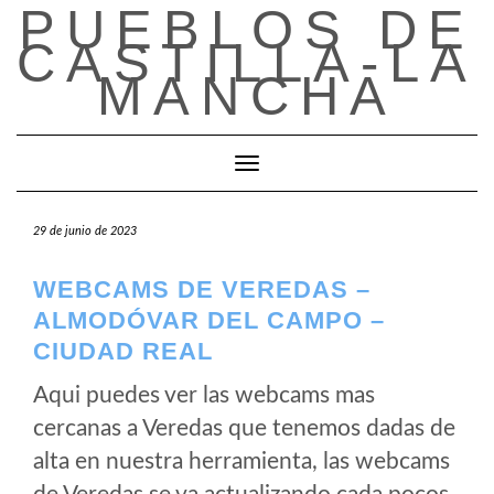
PUEBLOS DE
Saltar
al
CASTILLA-LA
contenido
MANCHA
Cambiar modo de navegación
29 de junio de 2023
WEBCAMS DE VEREDAS –
ALMODÓVAR DEL CAMPO –
CIUDAD REAL
Aqui puedes ver las webcams mas
cercanas a Veredas que tenemos dadas de
alta en nuestra herramienta, las webcams