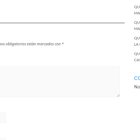
QU
MA
QU
MA
QU
os obligatorios están marcados con
*
LA
QU
CA
C
No