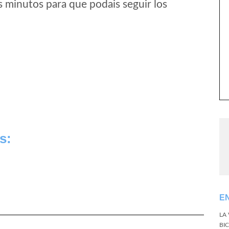
s minutos para que podais seguir los
s:
E
LA
BI