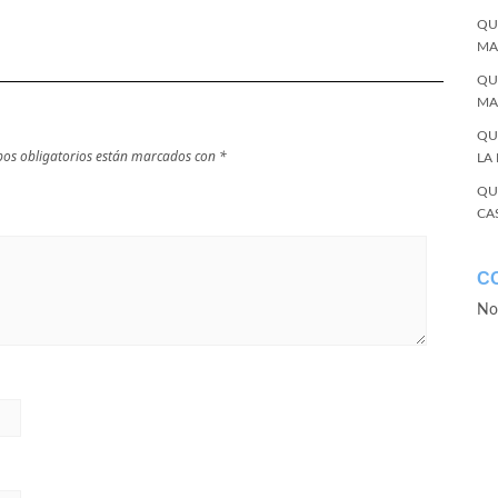
QU
MA
QU
MA
QU
os obligatorios están marcados con
*
LA
QU
CA
C
No