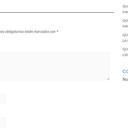
QU
MA
QU
MA
os obligatorios están marcados con
*
QU
LA
QU
CA
C
No