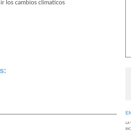
r los cambios climaticos
s:
E
LA
BI