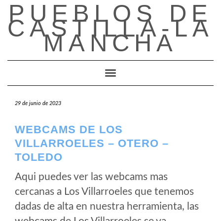
PUEBLOS DE
Saltar
al
CASTILLA-LA
contenido
MANCHA
Cambiar modo de navegación
29 de junio de 2023
WEBCAMS DE LOS
VILLARROELES – OTERO –
TOLEDO
Aqui puedes ver las webcams mas
cercanas a Los Villarroeles que tenemos
dadas de alta en nuestra herramienta, las