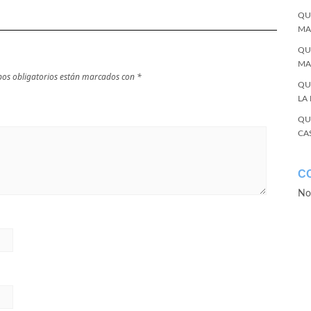
QU
MA
QU
MA
os obligatorios están marcados con
*
QU
LA
QU
CA
C
No