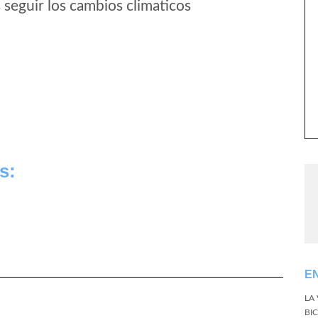
seguir los cambios climaticos
s:
E
LA
BI