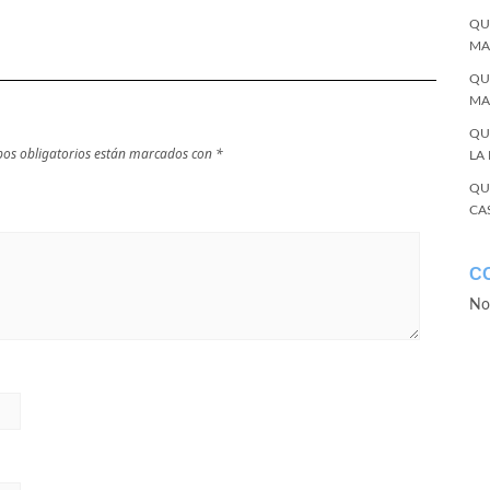
QU
MA
QU
MA
QU
os obligatorios están marcados con
*
LA
QU
CA
C
No