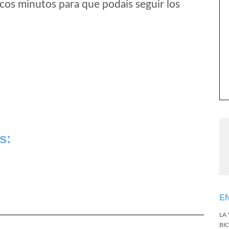
cos minutos para que podais seguir los
s:
E
LA
BI