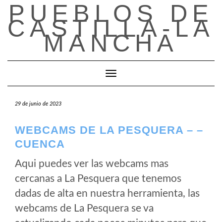
PUEBLOS DE
Saltar
al
CASTILLA-LA
contenido
MANCHA
Cambiar modo de navegación
29 de junio de 2023
WEBCAMS DE LA PESQUERA – –
CUENCA
Aqui puedes ver las webcams mas
cercanas a La Pesquera que tenemos
dadas de alta en nuestra herramienta, las
webcams de La Pesquera se va