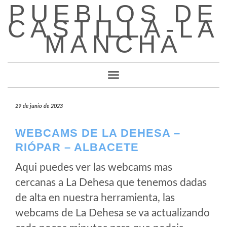
PUEBLOS DE
Saltar
al
CASTILLA-LA
contenido
MANCHA
Cambiar modo de navegación
29 de junio de 2023
WEBCAMS DE LA DEHESA –
RIÓPAR – ALBACETE
Aqui puedes ver las webcams mas
cercanas a La Dehesa que tenemos dadas
de alta en nuestra herramienta, las
webcams de La Dehesa se va actualizando