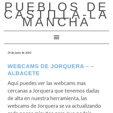
PUEBLOS DE
Saltar
al
CASTILLA-LA
contenido
MANCHA
Cambiar modo de navegación
29 de junio de 2023
WEBCAMS DE JORQUERA – –
ALBACETE
Aqui puedes ver las webcams mas
cercanas a Jorquera que tenemos dadas
de alta en nuestra herramienta, las
webcams de Jorquera se va actualizando