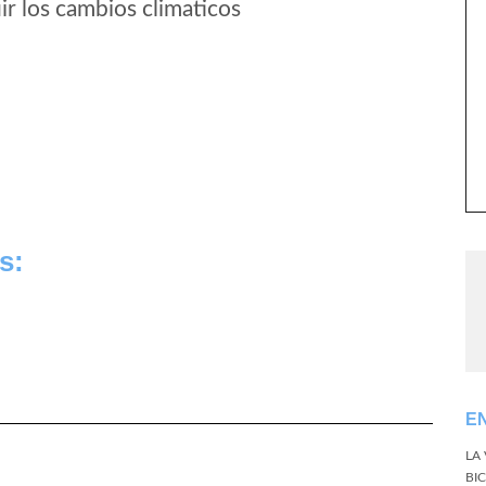
r los cambios climaticos
s:
E
LA
BI