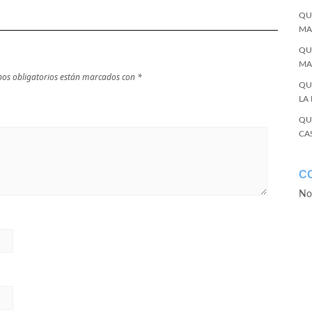
QU
MA
QU
MA
os obligatorios están marcados con
*
QU
LA
QU
CA
C
No