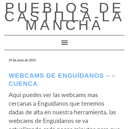
PUEBLOS DE
Saltar
al
CASTILLA-LA
contenido
MANCHA
Cambiar modo de navegación
29 de junio de 2023
WEBCAMS DE ENGUÍDANOS – –
CUENCA
Aqui puedes ver las webcams mas
cercanas a Enguídanos que tenemos
dadas de alta en nuestra herramienta, las
webcams de Enguídanos se va