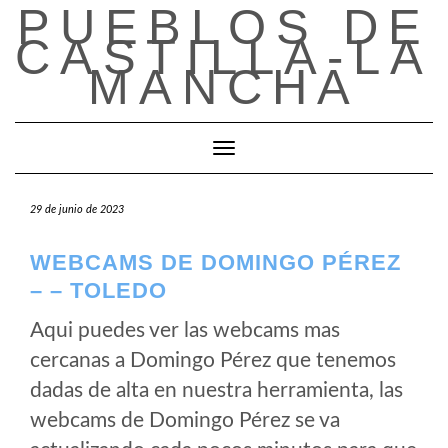
PUEBLOS DE
Saltar
al
CASTILLA-LA
contenido
MANCHA
Cambiar modo de navegación
29 de junio de 2023
WEBCAMS DE DOMINGO PÉREZ
– – TOLEDO
Aqui puedes ver las webcams mas
cercanas a Domingo Pérez que tenemos
dadas de alta en nuestra herramienta, las
webcams de Domingo Pérez se va