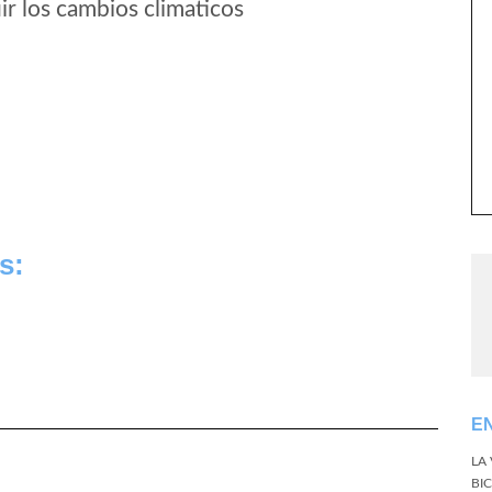
r los cambios climaticos
s:
E
LA
BI