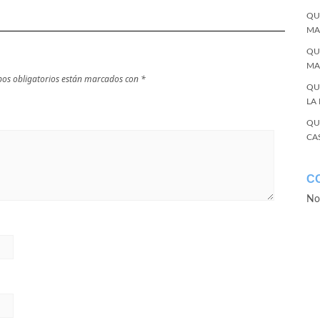
QU
MA
QU
MA
os obligatorios están marcados con
*
QU
LA
QU
CA
C
No